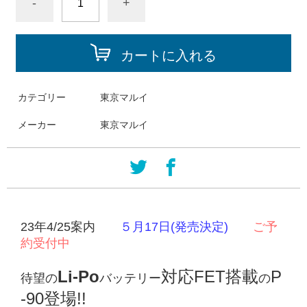
-
+
カートに入れる
カテゴリー
東京マルイ
メーカー
東京マルイ
23年4/25案内
５月17日(発売決定)
ご予
約受付中
Li-Po
対応FET搭載
P
待望の
バッテリー
の
-90登場!!