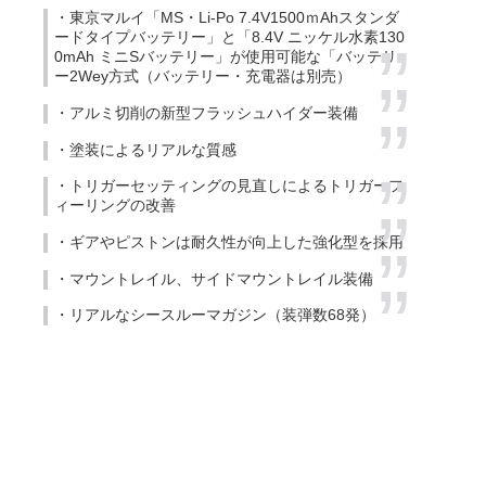
・東京マルイ「MS・Li-Po 7.4V1500ｍAhスタンダ
ードタイプバッテリー」と「8.4V ニッケル水素130
0mAh ミニSバッテリー」が使用可能な「バッテリ
ー2Wey方式（バッテリー・充電器は別売）
・アルミ切削の新型フラッシュハイダー装備
・塗装によるリアルな質感
・トリガーセッティングの見直しによるトリガーフ
ィーリングの改善
・ギアやピストンは耐久性が向上した強化型を採用
・マウントレイル、サイドマウントレイル装備
・リアルなシースルーマガジン（装弾数68発）