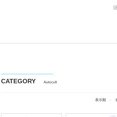
CATEGORY
Autocult
表示順 :