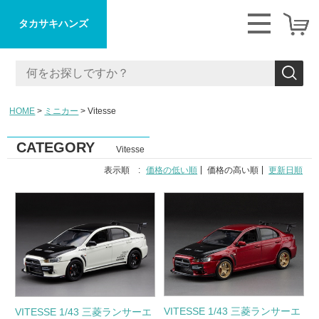
タカサキハンズ
HOME
ミニカー
Vitesse
CATEGORY
Vitesse
表示順 :
価格の低い順
価格の高い順
更新日順
VITESSE 1/43 三菱ランサーエ
VITESSE 1/43 三菱ランサーエ