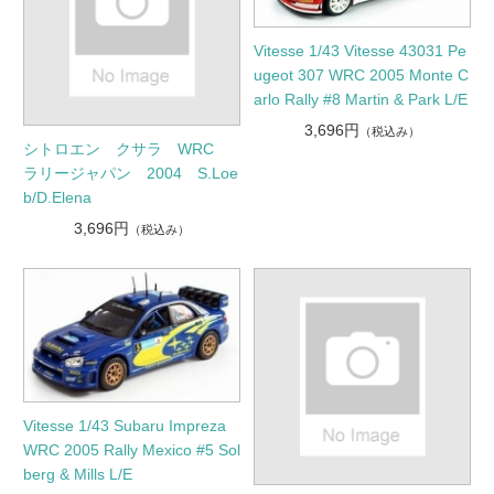
Vitesse 1/43 Vitesse 43031 Pe
ugeot 307 WRC 2005 Monte C
arlo Rally #8 Martin & Park L/E
3,696円
（税込み）
シトロエン クサラ WRC
ラリージャパン 2004 S.Loe
b/D.Elena
3,696円
（税込み）
Vitesse 1/43 Subaru Impreza
WRC 2005 Rally Mexico #5 Sol
berg & Mills L/E